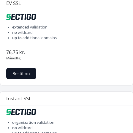
EV SSL
extended
validation
no
wildcard
up to
additional domains
76,75 kr.
Månedlig
Bestil nu
Instant SSL
organization
validation
no
wildcard