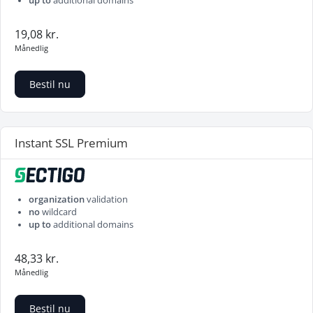
up to
additional domains
19,08 kr.
Månedlig
Bestil nu
Instant SSL Premium
organization
validation
no
wildcard
up to
additional domains
48,33 kr.
Månedlig
Bestil nu